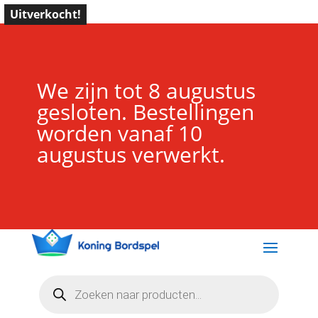
Uitverkocht!
We zijn tot 8 augustus
gesloten. Bestellingen
worden vanaf 10
augustus verwerkt.
Producten
zoeken