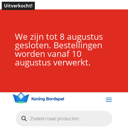
Uitverkocht!
We zijn tot 8 augustus
gesloten. Bestellingen
worden vanaf 10
augustus verwerkt.
Producten
zoeken