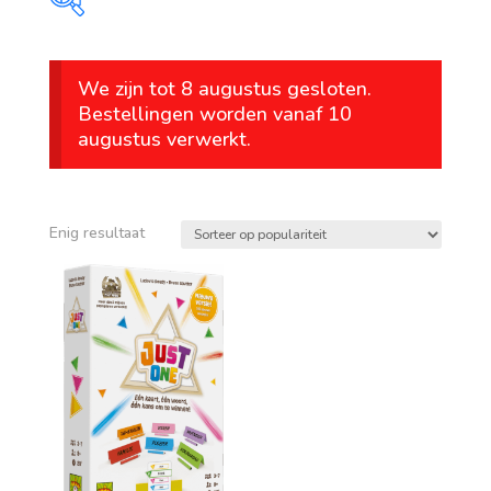
Prijs
We zijn tot 8 augustus gesloten.
€ 22
€ 23
Bestellingen worden vanaf 10
augustus verwerkt.
22
22
23
23
23
Op voorraad
leeftijd
Enig resultaat
vanaf 1 jaar
vanaf 4 jaar
vanaf 6 jaar
vanaf 8 jaar
vanaf 10 jaar
vanaf 12 jaar