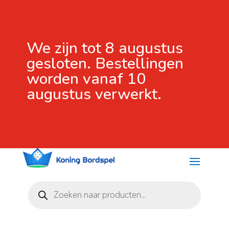
We zijn tot 8 augustus
gesloten. Bestellingen
worden vanaf 10
augustus verwerkt.
Producten
zoeken