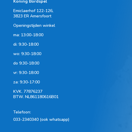
Koning Bordspel
4 spelers
Emiclaerhof 122-126,
3823 ER Amersfoort
5 spelers
Openingstijden winkel
6 spelers
ma: 13:00-18:00
di: 9:30-18:00
wo: 9:30-18:00
do 9:30-18:00
vr: 9:30-18:00
za: 9:30-17:00
KVK.
77876237
BTW.
NL861180616B01
Telefoon
:
033-2340340 (ook whatsapp)