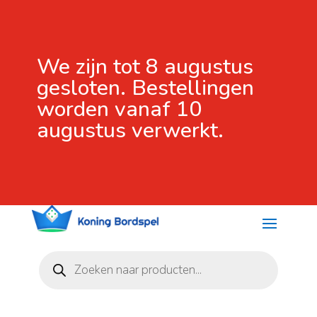
We zijn tot 8 augustus
gesloten. Bestellingen
worden vanaf 10
augustus verwerkt.
Producten
zoeken