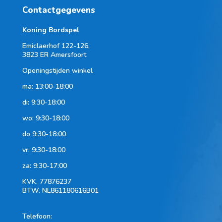
Contactgegevens
Koning Bordspel
Emiclaerhof 122-126,
3823 ER Amersfoort
Openingstijden winkel
ma: 13:00-18:00
di: 9:30-18:00
wo: 9:30-18:00
do 9:30-18:00
vr: 9:30-18:00
za: 9:30-17:00
KVK.
77876237
BTW.
NL861180616B01
Telefoon
: