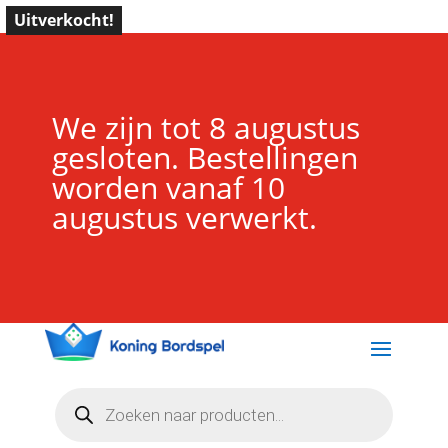
Uitverkocht!
We zijn tot 8 augustus
gesloten. Bestellingen
worden vanaf 10
augustus verwerkt.
Producten
zoeken