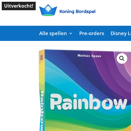
Uitverkocht!
Alle spellen
Pre-orders
Disney 
Start
/
Shop
/
Kaartspellen
/ Rainbow