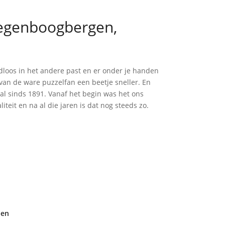
Regenboogbergen,
adloos in het andere past en er onder je handen
 van de ware puzzelfan een beetje sneller. En
val sinds 1891. Vanaf het begin was het ons
teit en na al die jaren is dat nog steeds zo.
den