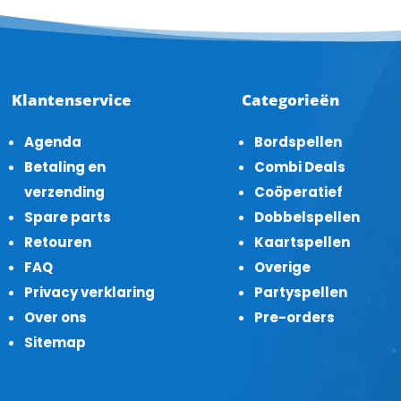
Klantenservice
Categorieën
Agenda
Bordspellen
Betaling en
Combi Deals
verzending
Coöperatief
Spare parts
Dobbelspellen
Retouren
Kaartspellen
FAQ
Overige
Privacy verklaring
Partyspellen
Over ons
Pre-orders
Sitemap