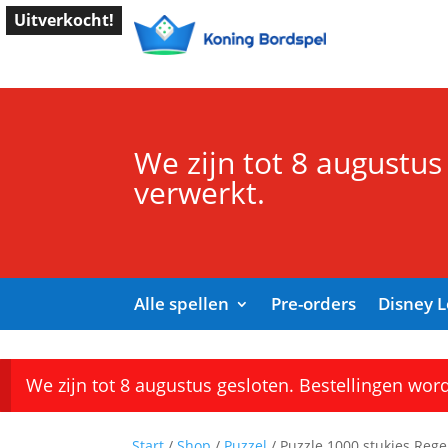
Uitverkocht!
We zijn tot 8 augustus
verwerkt.
Alle spellen
Pre-orders
Disney 
We zijn tot 8 augustus gesloten. Bestellingen wor
Start
/
Shop
/
Puzzel
/ Puzzle 1000 stukjes Reg