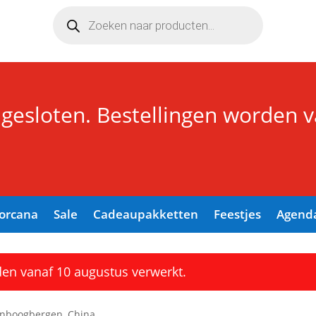
Producten
zoeken
 gesloten. Bestellingen worden 
Lorcana
Sale
Cadeaupakketten
Feestjes
Agend
den vanaf 10 augustus verwerkt.
enboogbergen, China