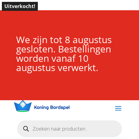
Uitverkocht!
We zijn tot 8 augustus
gesloten. Bestellingen
worden vanaf 10
augustus verwerkt.
Producten
zoeken