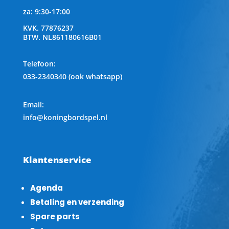
za: 9:30-17:00
KVK.
77876237
BTW.
NL861180616B01
Telefoon
:
033-2340340 (ook whatsapp)
Email:
info@koningbordspel.nl
Klantenservice
Agenda
Betaling en verzending
Spare parts