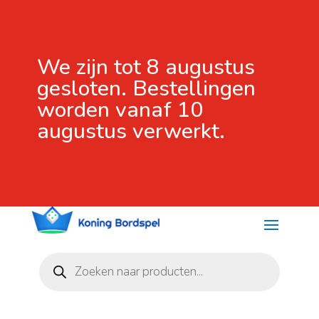
We zijn tot 8 augustus
gesloten. Bestellingen
worden vanaf 10
augustus verwerkt.
Producten
zoeken