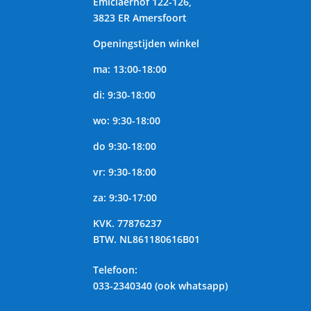
Emiclaerhof 122-126,
3823 ER Amersfoort
Openingstijden winkel
ma: 13:00-18:00
di: 9:30-18:00
wo: 9:30-18:00
do 9:30-18:00
vr: 9:30-18:00
za: 9:30-17:00
KVK.
77876237
BTW.
NL861180616B01
Telefoon
:
033-2340340 (ook whatsapp)