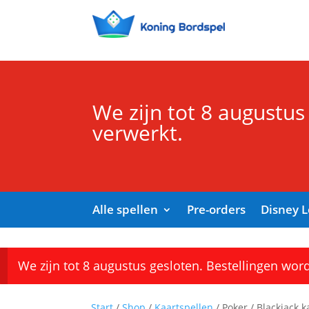
We zijn tot 8 augustus
verwerkt.
Alle spellen
Pre-orders
Disney 
We zijn tot 8 augustus gesloten. Bestellingen wor
Start
/
Shop
/
Kaartspellen
/ Poker / Blackjack k