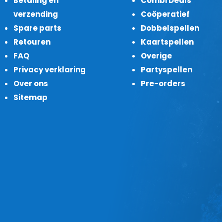
Betaling en
Combi Deals
verzending
Coöperatief
Spare parts
Dobbelspellen
Retouren
Kaartspellen
FAQ
Overige
Privacy verklaring
Partyspellen
Over ons
Pre-orders
Sitemap