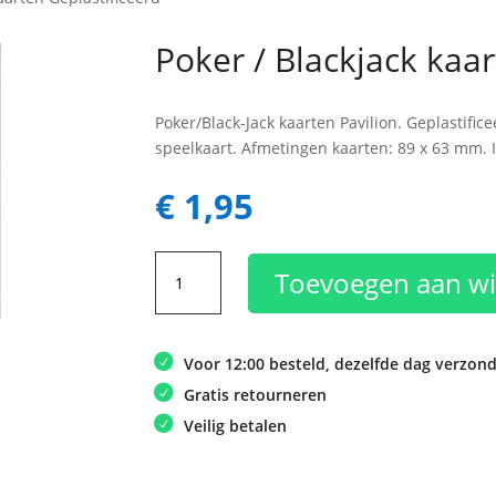
Poker / Blackjack kaar
Poker/Black-Jack kaarten Pavilion. Geplastific
speelkaart. Afmetingen kaarten: 89 x 63 mm. 
€
1,95
Poker
Toevoegen aan w
/
Blackjack
kaarten
Voor 12:00 besteld, dezelfde dag verzon
Geplastificeerd
aantal
Gratis retourneren
Veilig betalen