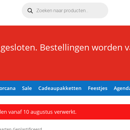
Producten
zoeken
 gesloten. Bestellingen worden 
Lorcana
Sale
Cadeaupakketten
Feestjes
Agend
den vanaf 10 augustus verwerkt.
aarten Geplastificeerd