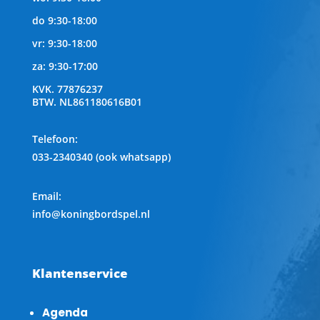
do 9:30-18:00
vr: 9:30-18:00
za: 9:30-17:00
KVK.
77876237
BTW.
NL861180616B01
Telefoon
:
033-2340340 (ook whatsapp)
Email:
info@koningbordspel.nl
Klantenservice
Agenda