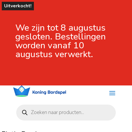
Uitverkocht!
We zijn tot 8 augustus
gesloten. Bestellingen
worden vanaf 10
augustus verwerkt.
Producten
zoeken