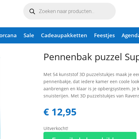
Producten
zoeken
Lorcana
Sale
Cadeaupakketten
Feestjes
Agend
 Mario
Pennenbak puzzel Su
Met 54 kunststof 3D puzzelstukjes maak je ee
pennenbakje, dat iedere kamer een coole look
aanbrengen en klaar is je opbergsysteem. Je ku
snuisterijen. Met 3D puzzelstukjes van Raven
€
12,95
Uitverkocht!