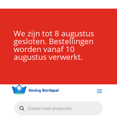
We zijn tot 8 augustus
gesloten. Bestellingen
worden vanaf 10
augustus verwerkt.
Producten
zoeken