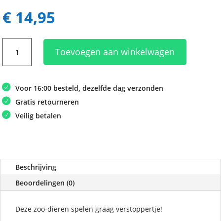
€
14,95
Peek-
Toevoegen aan winkelwagen
a-
Zoo
aantal
Voor 16:00 besteld, dezelfde dag verzonden
Gratis retourneren
Veilig betalen
Beschrijving
Beoordelingen (0)
Deze zoo-dieren spelen graag verstoppertje!