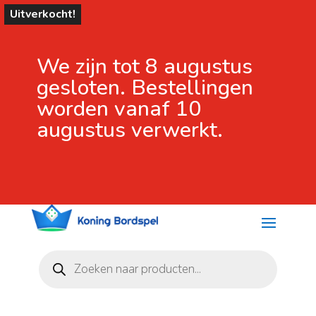
Uitverkocht!
We zijn tot 8 augustus
gesloten. Bestellingen
worden vanaf 10
augustus verwerkt.
Producten
zoeken