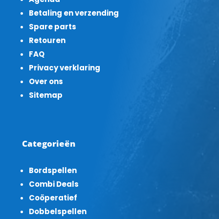
Betaling en verzending
Spare parts
Retouren
FAQ
Privacy verklaring
Over ons
Sitemap
Categorieën
Bordspellen
Combi Deals
Coöperatief
Dobbelspellen