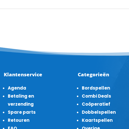
Klantenservice
Categorieën
Agenda
Bordspellen
Betaling en
Combi Deals
verzending
Coöperatief
Spare parts
Dobbelspellen
Retouren
Kaartspellen
FAQ
Overige