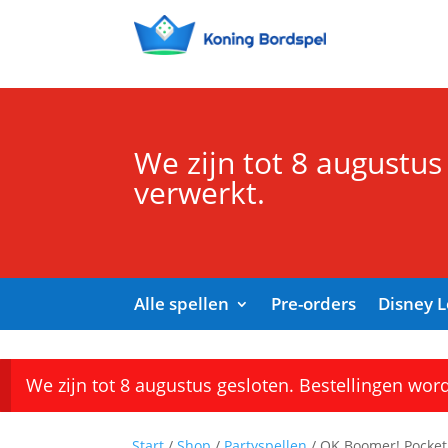
We zijn tot 8 augustus
verwerkt.
Alle spellen
Pre-orders
Disney 
We zijn tot 8 augustus gesloten. Bestellingen wor
Start
/
Shop
/
Partyspellen
/ OK Boomer! Pocket