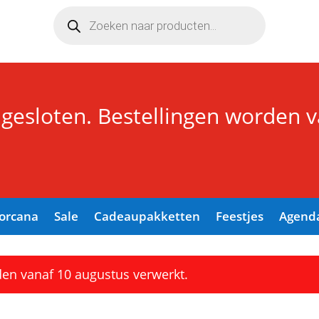
Producten
zoeken
 gesloten. Bestellingen worden 
Lorcana
Sale
Cadeaupakketten
Feestjes
Agend
den vanaf 10 augustus verwerkt.