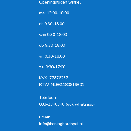
Openingstijden winkel
ma: 13:00-18:00
di: 9:30-18:00
wo: 9:30-18:00
do 9:30-18:00
vr: 9:30-18:00
za: 9:30-17:00
KVK.
77876237
BTW.
NL861180616B01
Telefoon
:
033-2340340 (ook whatsapp)
Email:
info@koningbordspel.nl