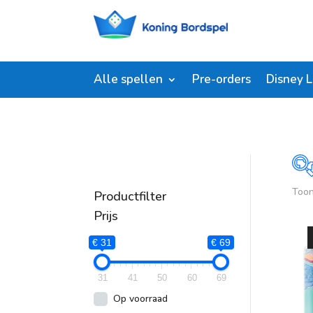
Alle spellen
Pre-orders
Disney 
Toon
Productfilter
P
Prijs
€
€ 31
€ 69
31
41
50
60
69
Op voorraad