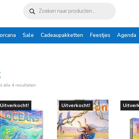
Producten
zoeken
Lorcana
Sale
Cadeaupakketten
Feestjes
Agenda
Gesorteerd
t alle 4 resultaten
rijs
Op voorraad
op
populariteit
 31
€ 69
Uitverkocht!
Uitverkocht!
Uitver
31
41
50
60
69