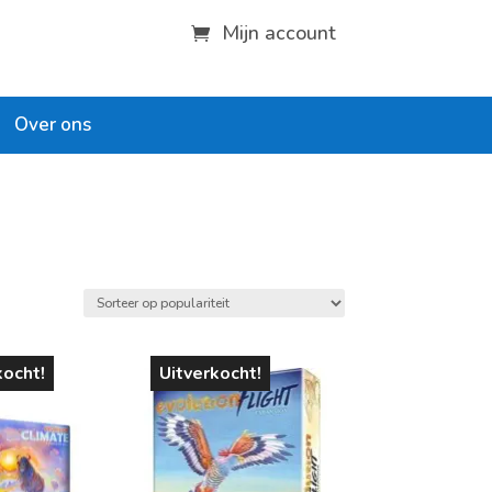
Mijn account
Over ons
leeftijd
vanaf 1 jaar
kocht!
Uitverkocht!
vanaf 4 jaar
vanaf 6 jaar
vanaf 8 jaar