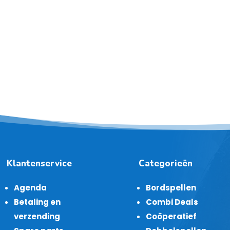
Klantenservice
Categorieën
Agenda
Bordspellen
Betaling en
Combi Deals
verzending
Coöperatief