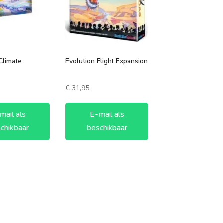
vanaf 10 jaar
vanaf 12 jaar
vanaf 14 jaar
Climate
Evolution Flight Expansion
vanaf 16 jaar
€
31,95
vanaf 18 jaar
mail als
E-mail als
chikbaar
beschikbaar