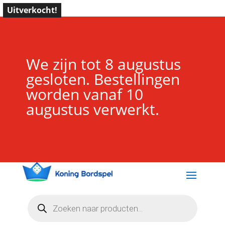
Uitverkocht!
We zijn tot 8 augustus
gesloten. Bestellingen
worden vanaf 10
augustus verwerkt.
Producten
zoeken