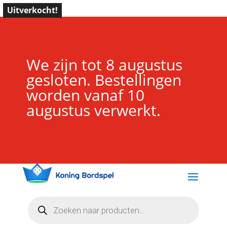
Uitverkocht!
We zijn tot 8 augustus
gesloten. Bestellingen
worden vanaf 10
augustus verwerkt.
Producten
zoeken