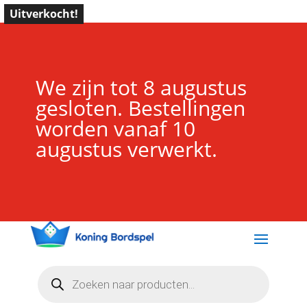
Uitverkocht!
We zijn tot 8 augustus
gesloten. Bestellingen
worden vanaf 10
augustus verwerkt.
Producten
zoeken