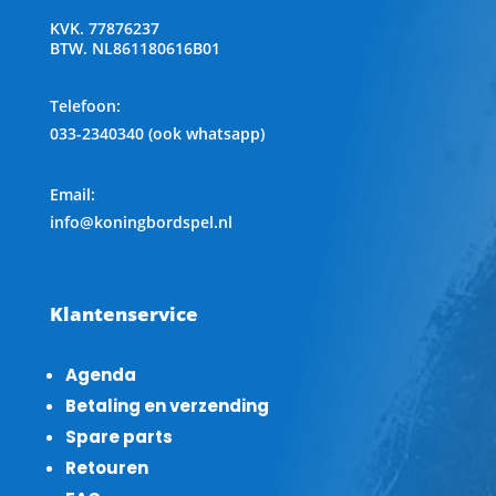
KVK.
77876237
BTW.
NL861180616B01
Telefoon
:
033-2340340 (ook whatsapp)
Email:
info@koningbordspel.nl
Klantenservice
Agenda
Betaling en verzending
Spare parts
Retouren