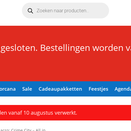
Producten
zoeken
 gesloten. Bestellingen worden 
Lorcana
Sale
Cadeaupakketten
Feestjes
Agend
den vanaf 10 augustus verwerkt.
cro: Crime City – All in