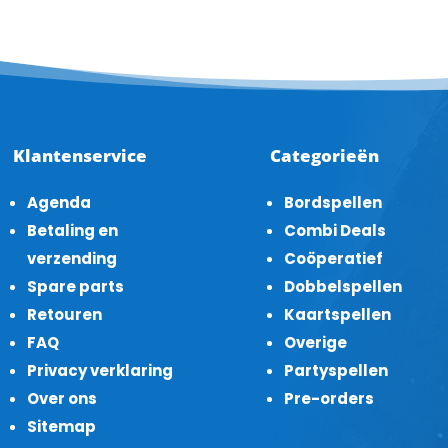
Klantenservice
Categorieën
Agenda
Bordspellen
Betaling en
Combi Deals
verzending
Coöperatief
Spare parts
Dobbelspellen
Retouren
Kaartspellen
FAQ
Overige
Privacy verklaring
Partyspellen
Over ons
Pre-orders
Sitemap