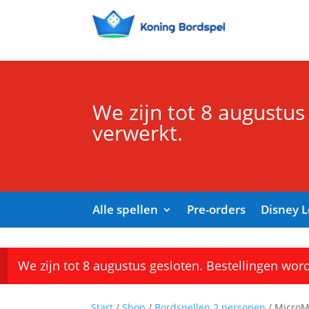
We zijn tot 8 augustus
verwerkt.
Alle spellen
Pre-orders
Disney 
We zijn tot 8 augustus gesloten. Bestellingen wor
Start
/
Shop
/
Bordspellen 2 personen
/ MicroMa