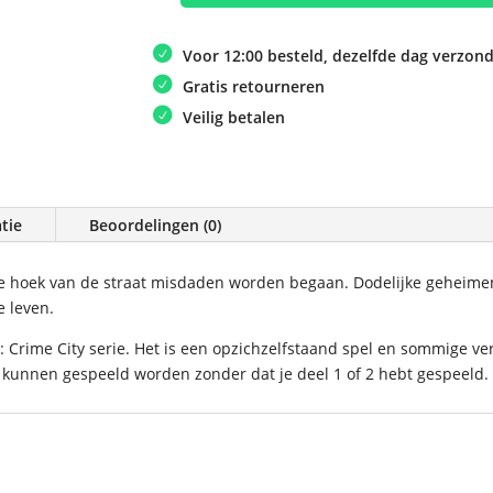
Crime
City
Voor 12:00 besteld, dezelfde dag verzon
–
Gratis retourneren
All
in
Veilig betalen
aantal
tie
Beoordelingen (0)
ke hoek van de straat misdaden worden begaan. Dodelijke geheimen
e leven.
: Crime City serie. Het is een opzichzelfstaand spel en sommige ve
l kunnen gespeeld worden zonder dat je deel 1 of 2 hebt gespeeld.