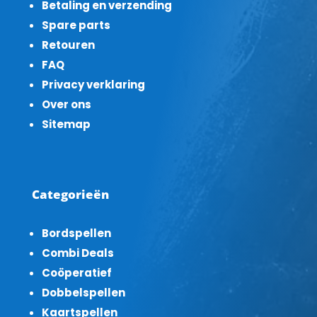
Betaling en verzending
Spare parts
Retouren
FAQ
Privacy verklaring
Over ons
Sitemap
Categorieën
Bordspellen
Combi Deals
Coöperatief
Dobbelspellen
Kaartspellen