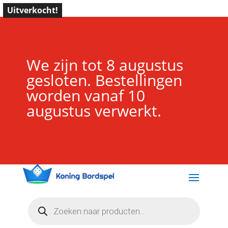
Uitverkocht!
We zijn tot 8 augustus
gesloten. Bestellingen
worden vanaf 10
augustus verwerkt.
Producten
zoeken