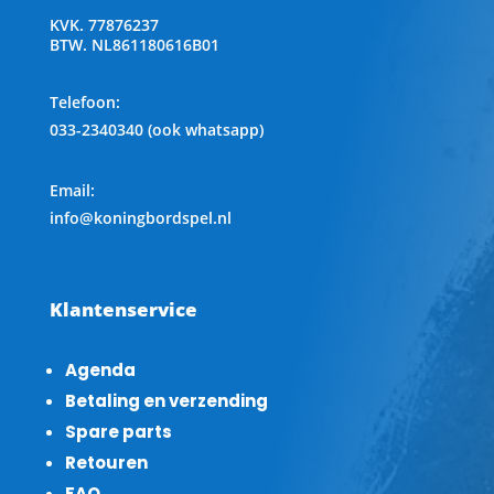
KVK.
77876237
BTW.
NL861180616B01
Telefoon
:
033-2340340 (ook whatsapp)
Email:
info@koningbordspel.nl
Klantenservice
Agenda
Betaling en verzending
Spare parts
Retouren
FAQ