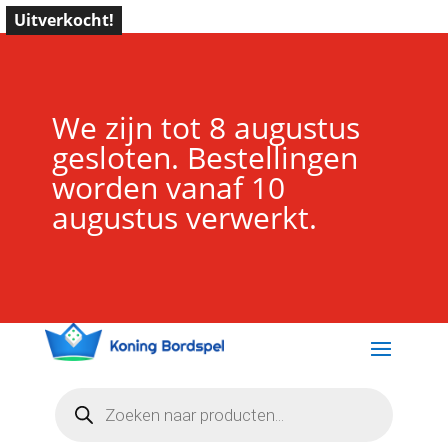
Uitverkocht!
We zijn tot 8 augustus
gesloten. Bestellingen
worden vanaf 10
augustus verwerkt.
Producten
zoeken