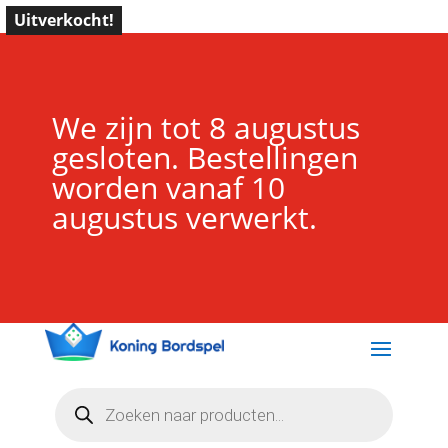
Uitverkocht!
We zijn tot 8 augustus
gesloten. Bestellingen
worden vanaf 10
augustus verwerkt.
Producten
zoeken