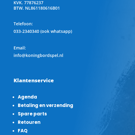
KVK.
77876237
BTW.
NL861180616B01
Telefoon
:
033-2340340 (ook whatsapp)
Email:
info@koningbordspel.nl
Klantenservice
Agenda
Betaling en verzending
Spare parts
Retouren
FAQ