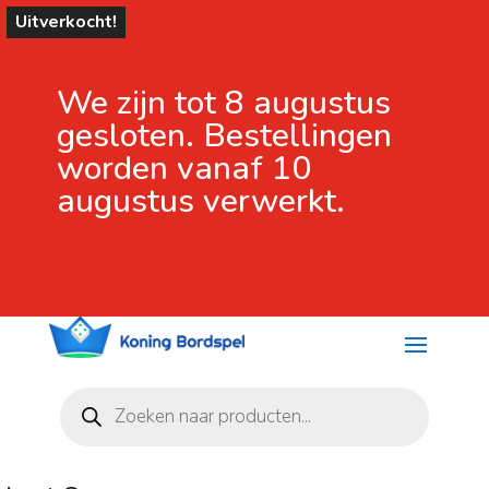
Uitverkocht!
We zijn tot 8 augustus
gesloten. Bestellingen
worden vanaf 10
augustus verwerkt.
Producten
zoeken