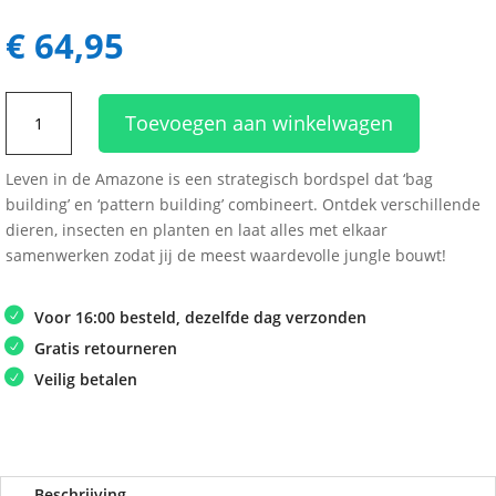
€
64,95
Leven
Toevoegen aan winkelwagen
in
de
Leven in de Amazone is een strategisch bordspel dat ‘bag
Amazone
building’ en ‘pattern building’ combineert. Ontdek verschillende
aantal
dieren, insecten en planten en laat alles met elkaar
samenwerken zodat jij de meest waardevolle jungle bouwt!
Voor 16:00 besteld, dezelfde dag verzonden
Gratis retourneren
Veilig betalen
Beschrijving