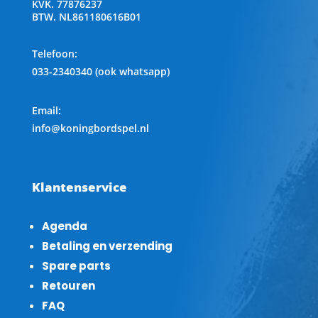
KVK.
77876237
BTW.
NL861180616B01
Telefoon
:
033-2340340 (ook whatsapp)
Email:
info@koningbordspel.nl
Klantenservice
Agenda
Betaling en verzending
Spare parts
Retouren
FAQ