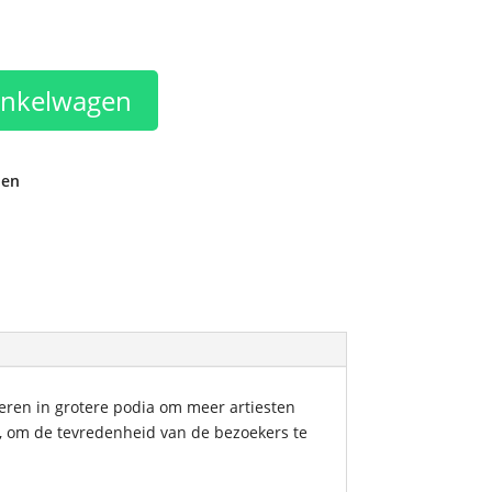
ke
e
inkelwagen
den
steren in grotere podia om meer artiesten
en, om de tevredenheid van de bezoekers te