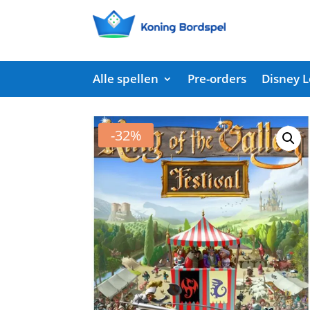
Alle spellen
Pre-orders
Disney 
Start
/
Shop
/
Bordspellen
/ King of the Valley –
-32%