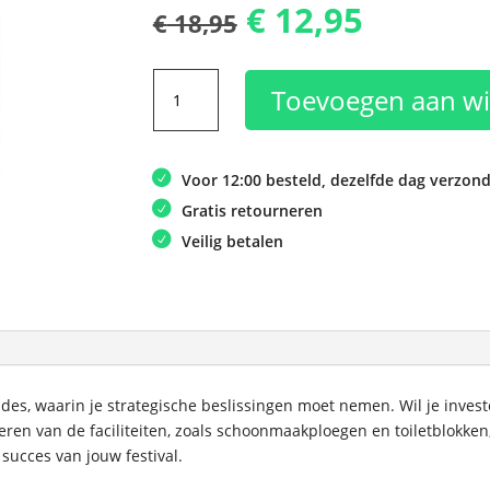
Oorspronkelij
Huidig
€
12,95
€
18,95
prijs
prijs
was:
is:
King
€ 18,95.
€ 12,95.
Toevoegen aan w
of
the
Valley
Voor 12:00 besteld, dezelfde dag verzon
-
Festival
Gratis retourneren
aantal
Veilig betalen
ondes, waarin je strategische beslissingen moet nemen. Wil je inve
eteren van de faciliteiten, zoals schoonmaakploegen en toiletblokk
 succes van jouw festival.