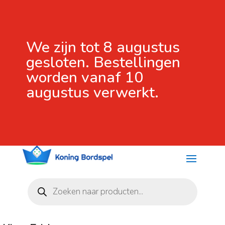
We zijn tot 8 augustus
gesloten. Bestellingen
worden vanaf 10
augustus verwerkt.
Producten
zoeken