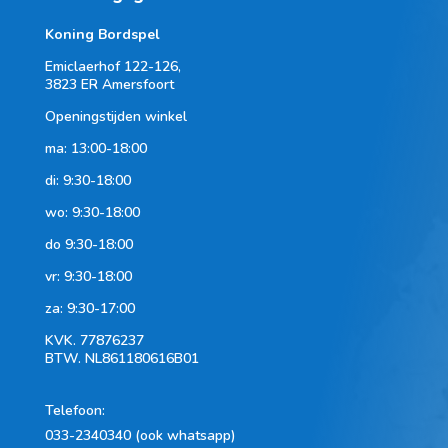
Koning Bordspel
Emiclaerhof 122-126,
3823 ER Amersfoort
Openingstijden winkel
ma: 13:00-18:00
di: 9:30-18:00
wo: 9:30-18:00
do 9:30-18:00
vr: 9:30-18:00
za: 9:30-17:00
KVK.
77876237
BTW.
NL861180616B01
Telefoon
:
033-2340340 (ook whatsapp)