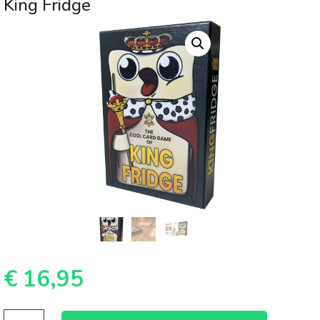
King Fridge
€
16,95
King