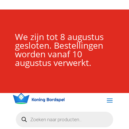
We zijn tot 8 augustus
gesloten. Bestellingen
worden vanaf 10
augustus verwerkt.
Producten
zoeken