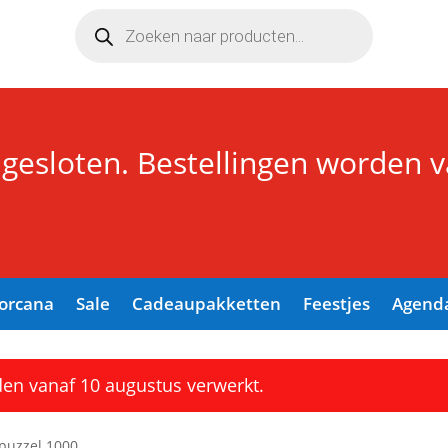
Producten
zoeken
 gesloten. Bestellingen worden 
Lorcana
Sale
Cadeaupakketten
Feestjes
Agend
den vanaf 10 augustus verwerkt.
 puzzel 1000