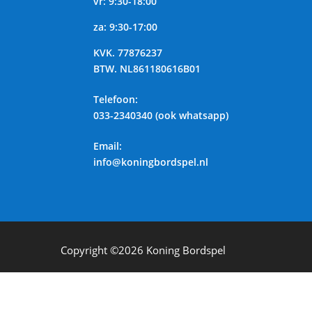
vr: 9:30-18:00
za: 9:30-17:00
KVK.
77876237
BTW.
NL861180616B01
Telefoon
:
033-2340340 (ook whatsapp)
Email:
info@koningbordspel.nl
Copyright ©2026
Koning Bordspel