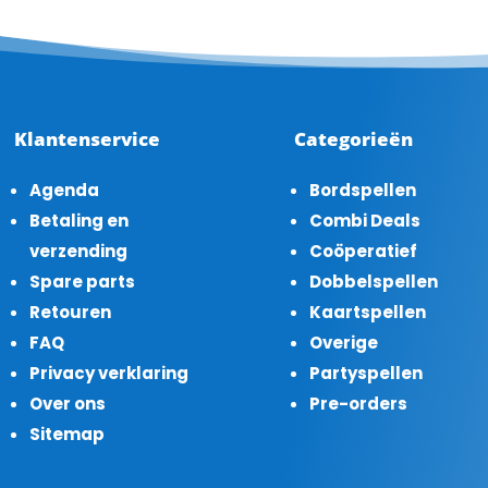
Klantenservice
Categorieën
Agenda
Bordspellen
Betaling en
Combi Deals
verzending
Coöperatief
Spare parts
Dobbelspellen
Retouren
Kaartspellen
FAQ
Overige
Privacy verklaring
Partyspellen
Over ons
Pre-orders
Sitemap