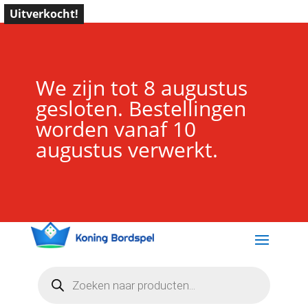
Uitverkocht!
We zijn tot 8 augustus
gesloten. Bestellingen
worden vanaf 10
augustus verwerkt.
Producten
zoeken