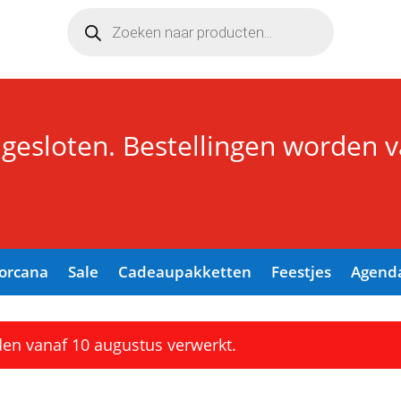
Producten
zoeken
 gesloten. Bestellingen worden 
Lorcana
Sale
Cadeaupakketten
Feestjes
Agend
den vanaf 10 augustus verwerkt.