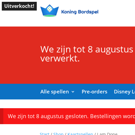
Uitverkocht!
We zijn tot 8 augustus
verwerkt.
Alle spellen
Pre-orders
Disney 
We zijn tot 8 augustus gesloten. Bestellingen wor
Start
/
Shop
/
Kaartspellen
/ I am Done