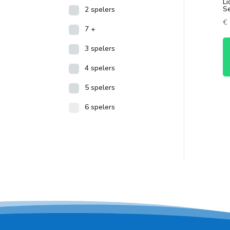
Li
S
2 spelers
€
7 +
3 spelers
4 spelers
5 spelers
6 spelers