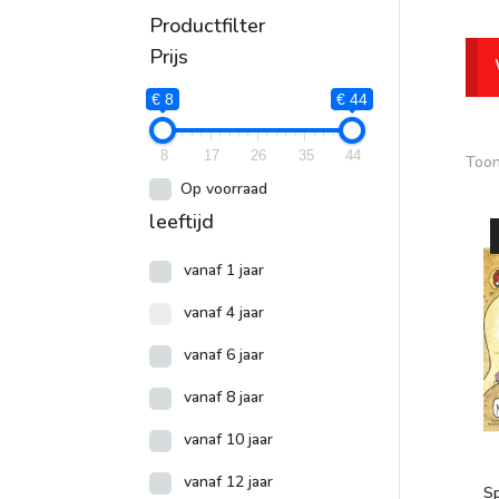
Productfilter
P
Prijs
€ 8
€ 44
8
17
26
35
44
Toon
Op voorraad
leeftijd
vanaf 1 jaar
vanaf 4 jaar
vanaf 6 jaar
vanaf 8 jaar
vanaf 10 jaar
vanaf 12 jaar
S