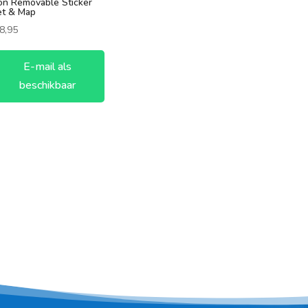
on Removable Sticker
et & Map
8,95
E-mail als
beschikbaar