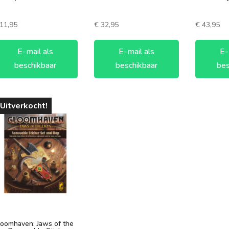
90-120 minuten
3 spelers
120+ minuten
4 spelers
11,95
€
32,95
€
43,95
5 spelers
E-mail als
E-mail als
E-
6 spelers
beschikbaar
beschikbaar
bes
Uitverkocht!
oomhaven: Jaws of the