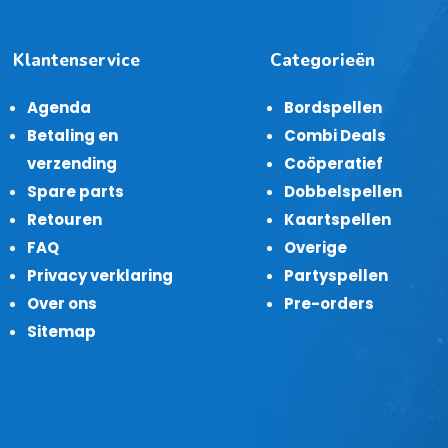
Klantenservice
Categorieën
Agenda
Bordspellen
Betaling en
Combi Deals
verzending
Coöperatief
Spare parts
Dobbelspellen
Retouren
Kaartspellen
FAQ
Overige
Privacy verklaring
Partyspellen
Over ons
Pre-orders
Sitemap