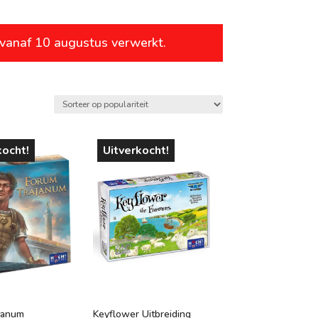
leeftijd
 vanaf 10 augustus verwerkt.
vanaf 1 jaar
vanaf 4 jaar
vanaf 6 jaar
vanaf 8 jaar
kocht!
Uitverkocht!
vanaf 10 jaar
vanaf 12 jaar
vanaf 14 jaar
vanaf 16 jaar
vanaf 18 jaar
janum
Keyflower Uitbreiding