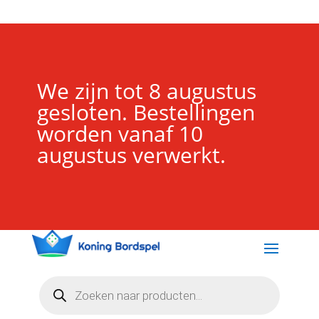
We zijn tot 8 augustus
gesloten. Bestellingen
worden vanaf 10
augustus verwerkt.
Producten
zoeken