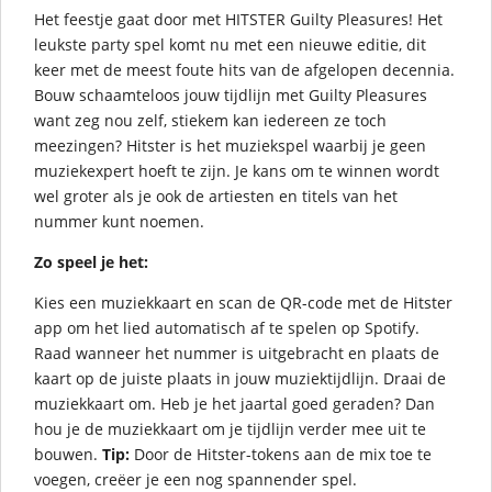
Het feestje gaat door met HITSTER Guilty Pleasures! Het
leukste party spel komt nu met een nieuwe editie, dit
keer met de meest foute hits van de afgelopen decennia.
Bouw schaamteloos jouw tijdlijn met Guilty Pleasures
want zeg nou zelf, stiekem kan iedereen ze toch
meezingen? Hitster is het muziekspel waarbij je geen
muziekexpert hoeft te zijn. Je kans om te winnen wordt
wel groter als je ook de artiesten en titels van het
nummer kunt noemen.
Zo speel je het:
Kies een muziekkaart en scan de QR-code met de Hitster
app om het lied automatisch af te spelen op Spotify.
Raad wanneer het nummer is uitgebracht en plaats de
kaart op de juiste plaats in jouw muziektijdlijn. Draai de
muziekkaart om. Heb je het jaartal goed geraden? Dan
hou je de muziekkaart om je tijdlijn verder mee uit te
bouwen.
Tip:
Door de Hitster-tokens aan de mix toe te
voegen, creëer je een nog spannender spel.