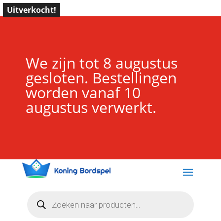
Uitverkocht!
We zijn tot 8 augustus
gesloten. Bestellingen
worden vanaf 10
augustus verwerkt.
Producten
zoeken