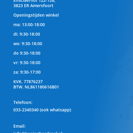
Emiclaerhof 122-126,
3823 ER Amersfoort
Openingstijden winkel
ma: 13:00-18:00
di: 9:30-18:00
wo: 9:30-18:00
do 9:30-18:00
vr: 9:30-18:00
za: 9:30-17:00
KVK.
77876237
BTW.
NL861180616B01
Telefoon
:
033-2340340 (ook whatsapp)
Email: