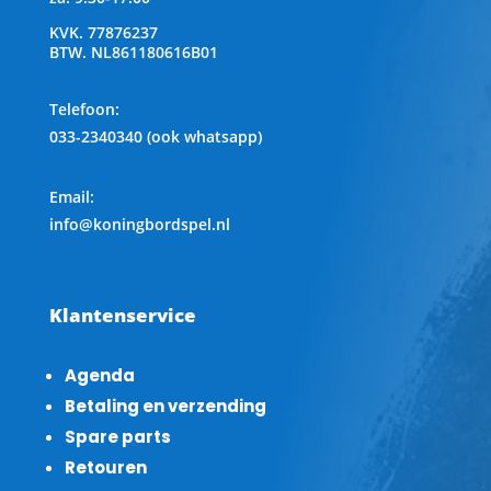
KVK.
77876237
BTW.
NL861180616B01
Telefoon
:
033-2340340 (ook whatsapp)
Email:
info@koningbordspel.nl
Klantenservice
Agenda
Betaling en verzending
Spare parts
Retouren