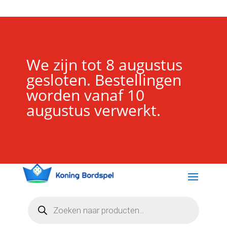
We zijn tot 8 augustus
gesloten. Bestellingen
worden vanaf 10
augustus verwerkt.
Producten
zoeken