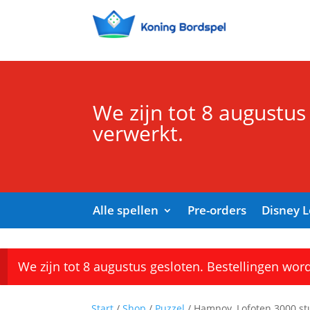
We zijn tot 8 augustus
verwerkt.
Alle spellen
Pre-orders
Disney 
We zijn tot 8 augustus gesloten. Bestellingen wor
Start
/
Shop
/
Puzzel
/ Hamnoy, Lofoten 3000 st