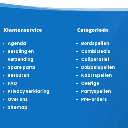
Klantenservice
Categorieën
Agenda
Bordspellen
Betaling en
Combi Deals
verzending
Coöperatief
Spare parts
Dobbelspellen
Retouren
Kaartspellen
FAQ
Overige
Privacy verklaring
Partyspellen
Over ons
Pre-orders
Sitemap