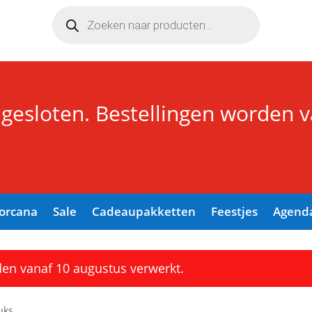
Producten
zoeken
 gesloten. Bestellingen worden 
Lorcana
Sale
Cadeaupakketten
Feestjes
Agend
den vanaf 10 augustus verwerkt.
uks