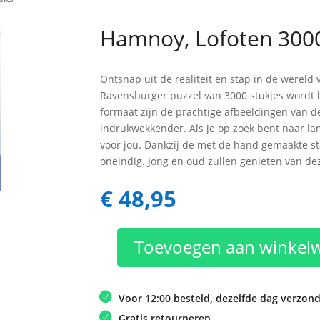
Hamnoy, Lofoten 3000
Ontsnap uit de realiteit en stap in de werel
Ravensburger puzzel van 3000 stukjes wordt h
formaat zijn de prachtige afbeeldingen van 
indrukwekkender. Als je op zoek bent naar lang
voor jou. Dankzij de met de hand gemaakte st
oneindig. Jong en oud zullen genieten van de
€
48,95
Toevoegen aan winkel
Hamnoy,
Lofoten
3000
Voor 12:00 besteld, dezelfde dag verzon
stuks
Gratis retourneren