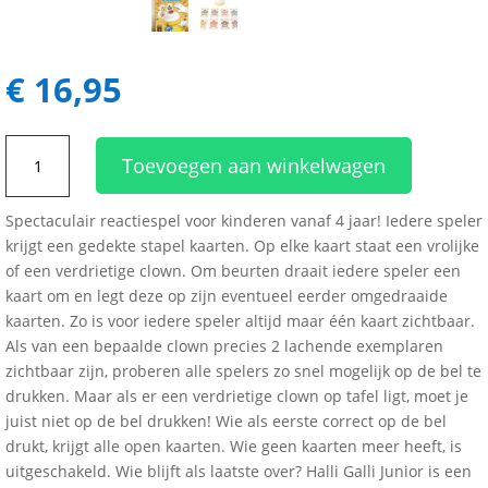
€
16,95
Halli
Toevoegen aan winkelwagen
Galli
Junior
Spectaculair reactiespel voor kinderen vanaf 4 jaar! Iedere speler
aantal
krijgt een gedekte stapel kaarten. Op elke kaart staat een vrolijke
of een verdrietige clown. Om beurten draait iedere speler een
kaart om en legt deze op zijn eventueel eerder omgedraaide
kaarten. Zo is voor iedere speler altijd maar één kaart zichtbaar.
Als van een bepaalde clown precies 2 lachende exemplaren
zichtbaar zijn, proberen alle spelers zo snel mogelijk op de bel te
drukken. Maar als er een verdrietige clown op tafel ligt, moet je
juist niet op de bel drukken! Wie als eerste correct op de bel
drukt, krijgt alle open kaarten. Wie geen kaarten meer heeft, is
uitgeschakeld. Wie blijft als laatste over? Halli Galli Junior is een