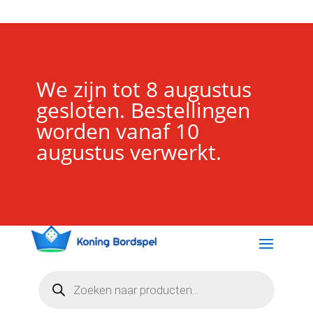
We zijn tot 8 augustus
gesloten. Bestellingen
worden vanaf 10
augustus verwerkt.
Producten
zoeken