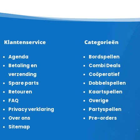
Klantenservice
Categorieën
Agenda
Bordspellen
Betaling en
Combi Deals
verzending
Coöperatief
Spare parts
Dobbelspellen
Retouren
Kaartspellen
FAQ
Overige
Privacy verklaring
Partyspellen
Over ons
Pre-orders
Sitemap