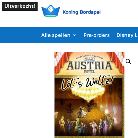
Uitverkocht!
Alle spellen
Pre-orders
Disney 
Start
/
Shop
/
Bordspellen
/ Grand Austria Hotel