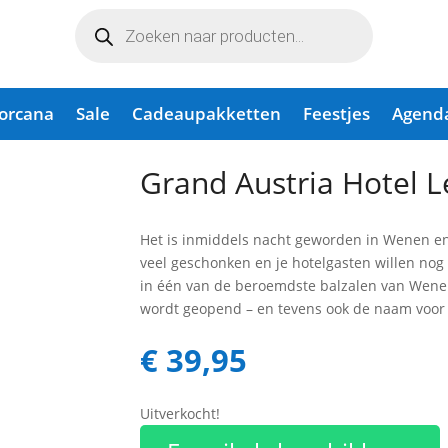
Producten
zoeken
Lorcana
Sale
Cadeaupakketten
Feestjes
Agend
 Let’s Waltz
Grand Austria Hotel L
Het is inmiddels nacht geworden in Wenen en
veel geschonken en je hotelgasten willen nog 
in één van de beroemdste balzalen van Wenen
wordt geopend – en tevens ook de naam voor d
€
39,95
Uitverkocht!