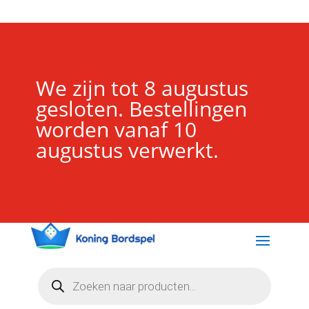
We zijn tot 8 augustus
gesloten. Bestellingen
worden vanaf 10
augustus verwerkt.
Producten
zoeken