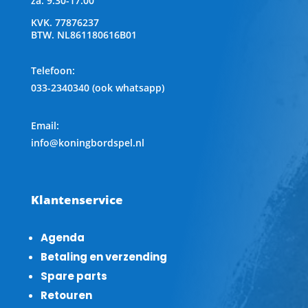
za: 9:30-17:00
KVK.
77876237
BTW.
NL861180616B01
Telefoon
:
033-2340340 (ook whatsapp)
Email:
info@koningbordspel.nl
Klantenservice
Agenda
Betaling en verzending
Spare parts
Retouren