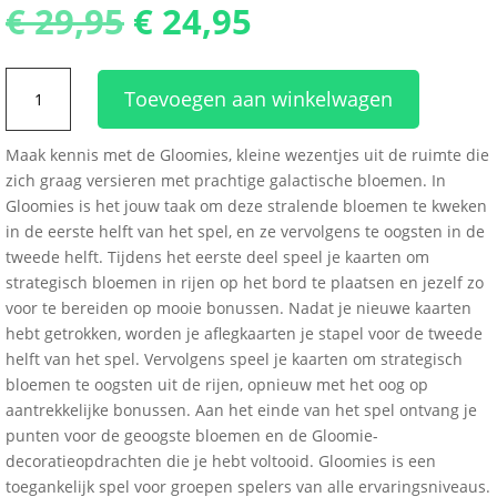
Oorspronkelijke
Huidige
€
29,95
€
24,95
prijs
prijs
was:
is:
Gloomies
€ 29,95.
€ 24,95.
Toevoegen aan winkelwagen
aantal
Maak kennis met de Gloomies, kleine wezentjes uit de ruimte die
zich graag versieren met prachtige galactische bloemen. In
Gloomies is het jouw taak om deze stralende bloemen te kweken
in de eerste helft van het spel, en ze vervolgens te oogsten in de
tweede helft. Tijdens het eerste deel speel je kaarten om
strategisch bloemen in rijen op het bord te plaatsen en jezelf zo
voor te bereiden op mooie bonussen. Nadat je nieuwe kaarten
hebt getrokken, worden je aflegkaarten je stapel voor de tweede
helft van het spel. Vervolgens speel je kaarten om strategisch
bloemen te oogsten uit de rijen, opnieuw met het oog op
aantrekkelijke bonussen. Aan het einde van het spel ontvang je
punten voor de geoogste bloemen en de Gloomie-
decoratieopdrachten die je hebt voltooid. Gloomies is een
toegankelijk spel voor groepen spelers van alle ervaringsniveaus.