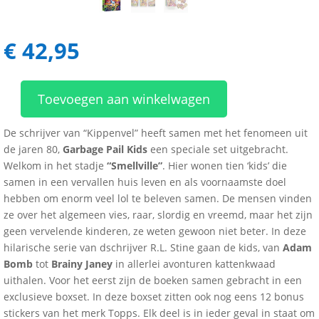
€
42,95
Toevoegen aan winkelwagen
Garbage
Pail
De schrijver van “Kippenvel” heeft samen met het fenomeen uit
Kids
de jaren 80,
Garbage Pail Kids
een speciale set uitgebracht.
-
Welkom in het stadje
“Smellville”
. Hier wonen tien ‘kids’ die
Big
samen in een vervallen huis leven en als voornaamste doel
Box
hebben om enorm veel lol te beleven samen. De mensen vinden
of
ze over het algemeen vies, raar, slordig en vreemd, maar het zijn
Garbage
geen vervelende kinderen, ze weten gewoon niet beter. In deze
aantal
hilarische serie van dschrijver R.L. Stine gaan de kids, van
Adam
Bomb
tot
Brainy Janey
in allerlei avonturen kattenkwaad
uithalen. Voor het eerst zijn de boeken samen gebracht in een
exclusieve boxset. In deze boxset zitten ook nog eens 12 bonus
stickers van het merk Topps. Elk deel is in ieder geval in staat om