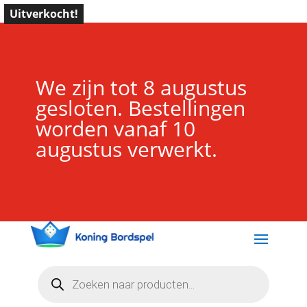
Uitverkocht!
We zijn tot 8 augustus
gesloten. Bestellingen
worden vanaf 10
augustus verwerkt.
Producten
zoeken