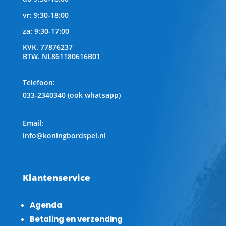
vr: 9:30-18:00
za: 9:30-17:00
KVK.
77876237
BTW.
NL861180616B01
Telefoon
:
033-2340340 (ook whatsapp)
Email:
info@koningbordspel.nl
Klantenservice
Agenda
Betaling en verzending