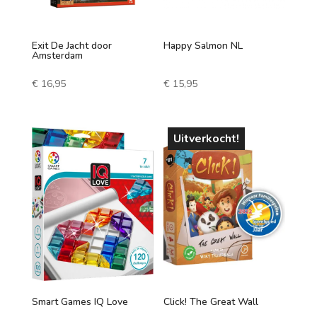
vanaf 6 jaar
Exit De Jacht door
Happy Salmon NL
vanaf 8 jaar
Amsterdam
vanaf 10 jaar
€
16,95
€
15,95
vanaf 12 jaar
Speelduur
vanaf 14 jaar
Uitverkocht!
0-30 minuten
vanaf 16 jaar
30-60 minuten
vanaf 18 jaar
60-90 minuten
90-120 minuten
120+ minuten
Aantal spelers
Smart Games IQ Love
Click! The Great Wall