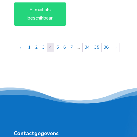
E-mail als
beschikbaar
←
1
2
3
4
5
6
7
…
34
35
36
→
Contactgegevens