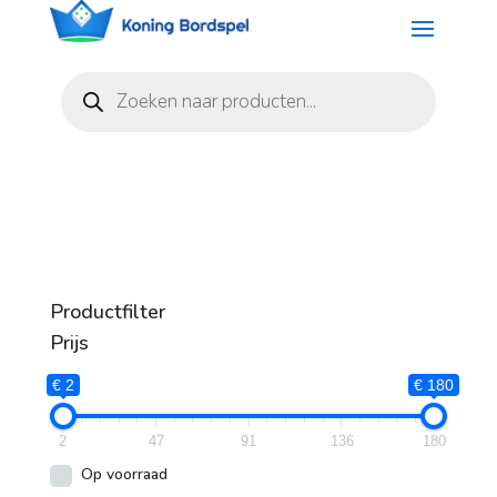
Producten
zoeken
Productfilter
Prijs
€ 2
€ 180
2
47
91
136
180
Op voorraad