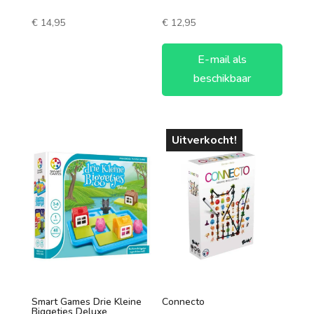
1 speler
€
14,95
€
12,95
2 spelers
E-mail als
7 +
beschikbaar
3 spelers
4 spelers
Uitverkocht!
5 spelers
6 spelers
Smart Games Drie Kleine
Connecto
Biggetjes Deluxe