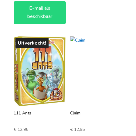
E-mail als
beschikbaar
Uitverkocht!
111 Ants
Claim
€
12,95
€
12,95