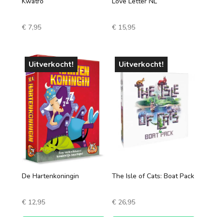
Kwatro
Love Letter NL
€
7,95
€
15,95
Uitverkocht!
Uitverkocht!
De Hartenkoningin
The Isle of Cats: Boat Pack
€
12,95
€
26,95