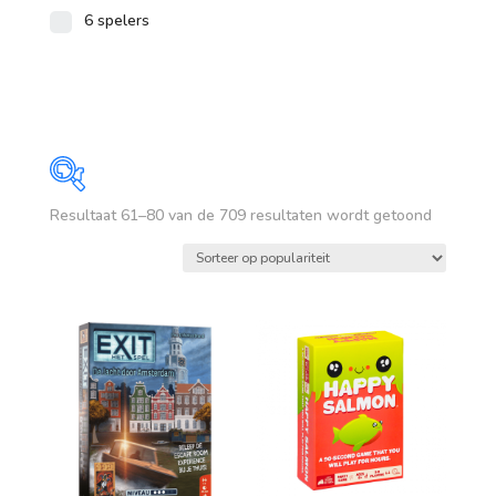
6 spelers
Gesortee
Resultaat 61–80 van de 709 resultaten wordt getoond
Prijs
op
popularit
€ 2
€ 180
2
47
91
136
180
Op voorraad
leeftijd
vanaf 1 jaar
vanaf 4 jaar