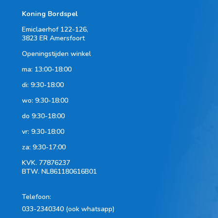
Koning Bordspel
Emiclaerhof 122-126,
3823 ER Amersfoort
Openingstijden winkel
ma: 13:00-18:00
di: 9:30-18:00
wo: 9:30-18:00
do 9:30-18:00
vr: 9:30-18:00
za: 9:30-17:00
KVK.
77876237
BTW.
NL861180616B01
Telefoon
:
033-2340340 (ook whatsapp)