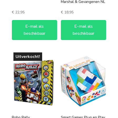
Marshal & Gevangenen NL
€
22,95
€
18,95
E-mail als
E-mail als
beschikbaar
beschikbaar
Uitverkocht!
Robo Rally
Smart Games Plug en Play