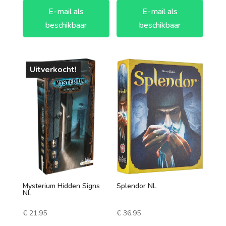
E-mail als
E-mail als
beschikbaar
beschikbaar
Uitverkocht!
Mysterium Hidden Signs
Splendor NL
NL
€
21,95
€
36,95