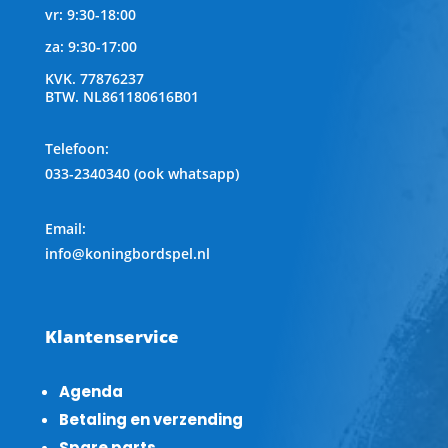
vr: 9:30-18:00
za: 9:30-17:00
KVK.
77876237
BTW.
NL861180616B01
Telefoon
:
033-2340340 (ook whatsapp)
Email:
info@koningbordspel.nl
Klantenservice
Agenda
Betaling en verzending
Spare parts